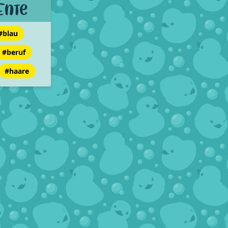
Ente
#blau
#beruf
#haare