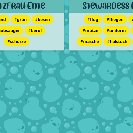
tzfrau Ente
Stewardess 
and
#grün
#besen
#flug
#fliegen
aubsauger
#beruf
#mütze
#uniform
#schürze
#masche
#halstuch