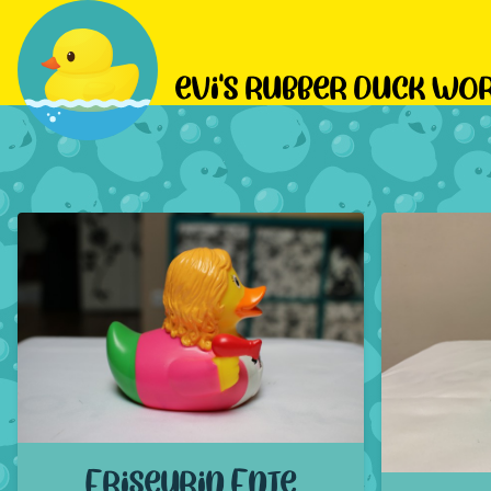
evi's rubber duck wo
Friseurin Ente