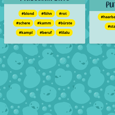
Pu
#blond
#föhn
#rot
#haarb
#schere
#kamm
#bürste
#st
#kampl
#beruf
#lilalu