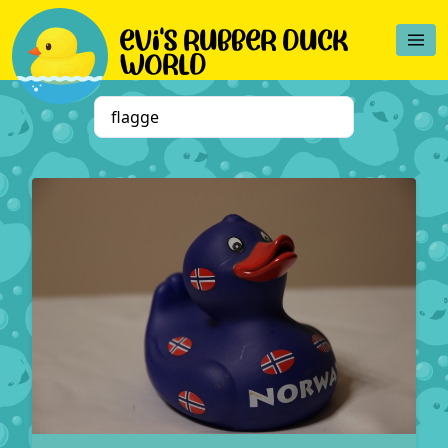
evi's rubber duck
world