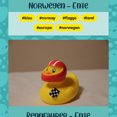
Norwegen - Ente
#blau
#norway
#flagge
#land
#europa
#norwegen
Rennfahrer - Ente