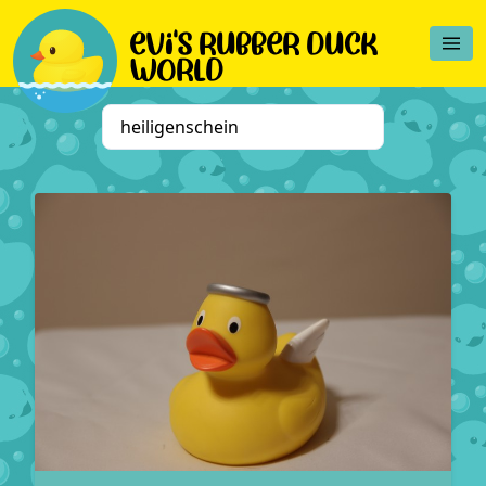
evi's rubber duck
world