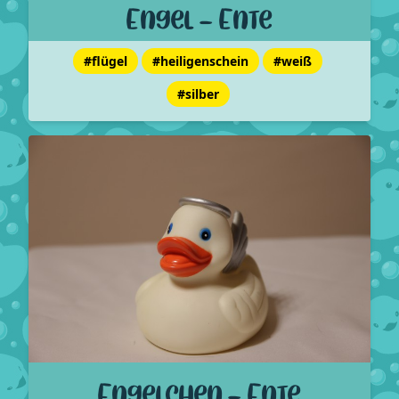
Engel - Ente
#flügel
#heiligenschein
#weiß
#silber
Engelchen - Ente