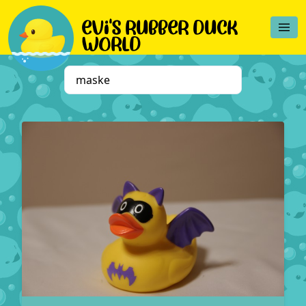
evi's rubber duck
world