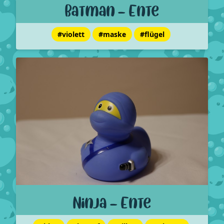
Batman - Ente
#violett
#maske
#flügel
Ninja - Ente