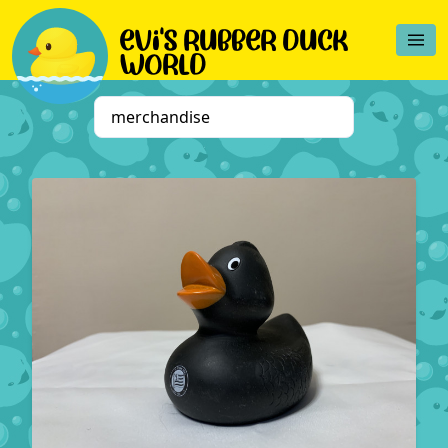
evi's rubber duck
world