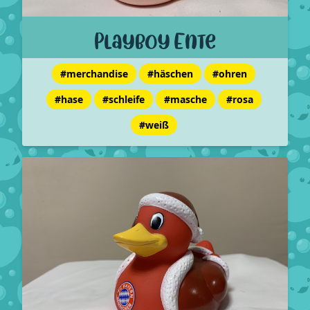
Playboy Ente
#merchandise
#häschen
#ohren
#hase
#schleife
#masche
#rosa
#weiß