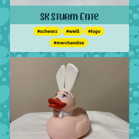
SK Sturm Ente
#schwarz
#weiß
#logo
#merchandise