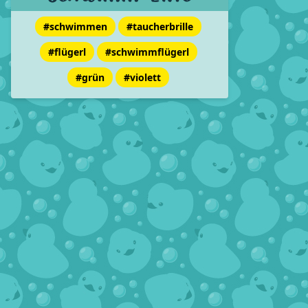
#schwimmen
#taucherbrille
#flügerl
#schwimmflügerl
#grün
#violett