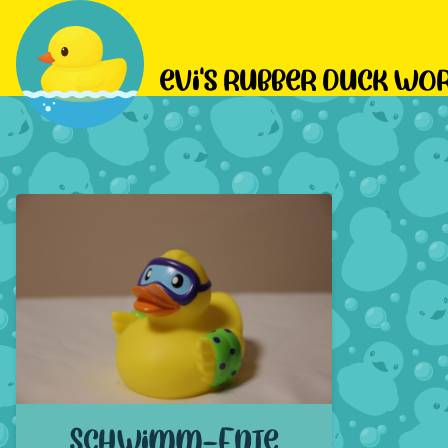
evi's rubber duck wo
Schwimm-Ente