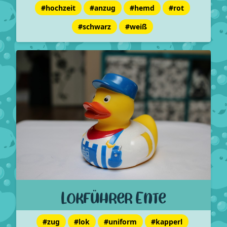
#hochzeit
#anzug
#hemd
#rot
#schwarz
#weiß
Lokführer Ente
#zug
#lok
#uniform
#kapperl