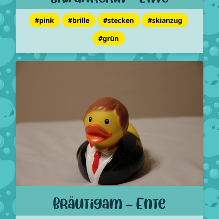
#pink
#brille
#stecken
#skianzug
#grün
Bräutigam - Ente