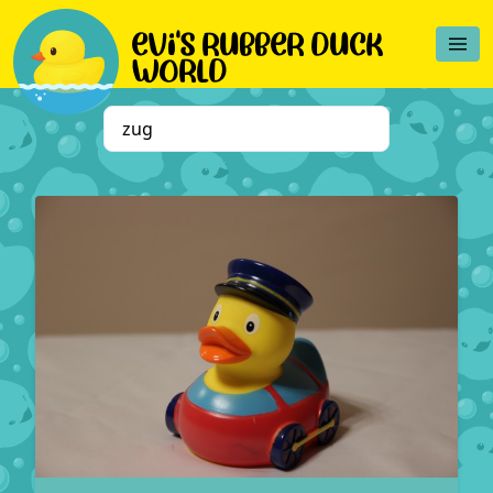
evi's rubber duck
world