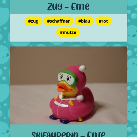
Zug - Ente
#zug
#schaffner
#blau
#rot
#mütze
Skifahrerin - Ente